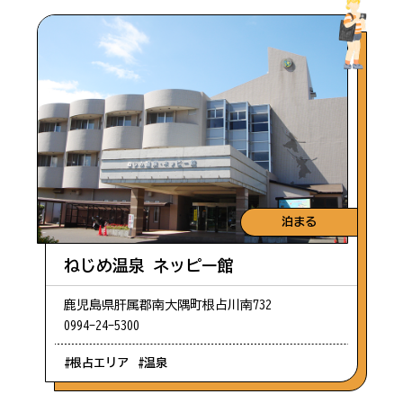
泊まる
ねじめ温泉 ネッピー館
鹿児島県肝属郡南大隅町根占川南732
0994-24-5300
#根占エリア
#温泉