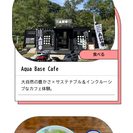
#車椅子
#歴史
食べる
#歴史・史跡
Aqua Base Cafe
#ファミリー向け
大自然の豊かさ×サステナブル＆インクルーシ
ブなカフェ体験。
#ツーリング
#ベビーカー