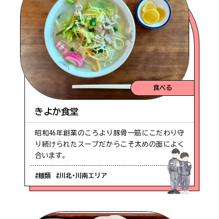
#バンガロー
#コテージ
#海水浴
食べる
きよか食堂
#神秘的
昭和46年創業のころより豚骨一筋にこだわり守
り続けられたスープだからこそ太めの面によく
#佐多エリア
合います。
#麺類
#川北・川南エリア