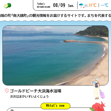
Today'
s
08/09
31℃
｜
--℃
Sun.
minamiosumi
町「南大隅町」の観光情報をお届けするサイトです。まちを代表する名所
お知らせ
南大隅のあれこれ
#珍しい
ムービー
ゴールドビーチ大浜海水浴場
#展望
おおはまかいすいよくじょう
Whtat'
s new
アクセス