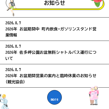
#ウミガメ
お知らせ
パンフレット
#幕末
2026.8.7
2026年 お盆期間中 町内飲食・ガソリンスタンド営
当協会について
#気持ちいい
業情報
2026.8.7
#温泉
2026年 佐多岬公園お盆無料シャトルバス運行につ
いて
#根占エリア
2026.8.7
2026年 お盆期間営業の案内と臨時休業のお知らせ
（観光協会）
#おさかな
more
#体験