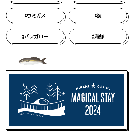
#ウミガメ
#海
#バンガロー
#海鮮