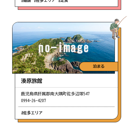
#麺類
#佐多エリア
#定食
泊まる
湊原旅館
鹿児島県肝属郡南大隅町佐多辺塚547
0994-26-4207
#佐多エリア