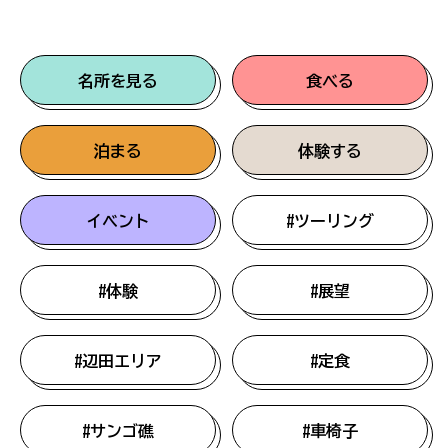
名所を見る
食べる
泊まる
体験する
イベント
#ツーリング
#体験
#展望
#辺田エリア
#定食
#サンゴ礁
#車椅子