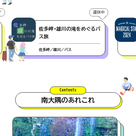
運休中
#海鮮
information
佐多岬・雄川の滝をめぐるバ
混雑状況について
#景色
ス旅
佐多岬／雄川／バス
#旬の味
【留意事項】
混雑状況は、観光シーズンなど特に混雑が予想され
#辺田エリア
る際に、スタッフが駐車場の混み具合を直接確認し
た上で掲載をしています。できる限り最新の情報を
Contents
ご提供できるよう努めておりますが、混雑状況は常
#麺類
南大隅のあれこれ
に変化をしておりますので、あくまでも目安として
ご参考いただければ幸いです。なお、閑散期には混
雑情報の掲載はしておりません。
#川北・川南エリア
本日15時更新