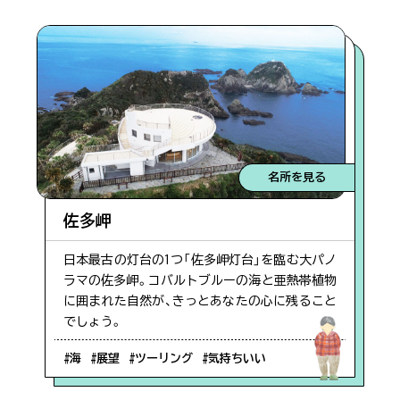
名所を見る
佐多岬
日本最古の灯台の1つ「佐多岬灯台」を臨む大パノ
ラマの佐多岬。コバルトブルーの海と亜熱帯植物
に囲まれた自然が、きっとあなたの心に残ること
でしょう。
#海
#展望
#ツーリング
#気持ちいい