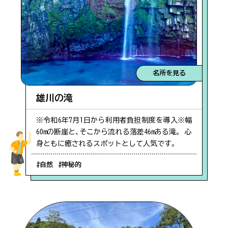
#自然
佐多岬
#お祭り
第1駐車場空あり
名所を見る
#海
雄川の滝
雄川の滝
#サンゴ礁
※令和6年7月1日から利用者負担制度を導入※幅
60mの断崖と、そこから流れる落差46mある滝。 心
第1駐車場空あり
身ともに癒されるスポットとして人気です。
#夕日がきれい
#自然
#神秘的
#辺塚エリア
#定食